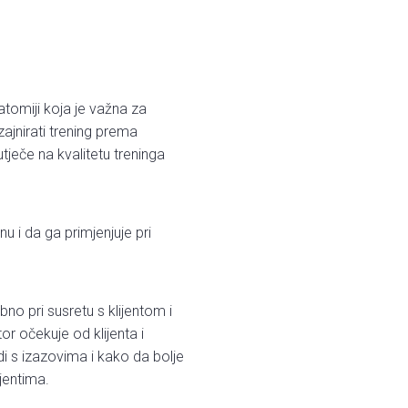
tomiji koja je važna za
ajnirati trening prema
eče na kvalitetu treninga
 i da ga primjenjuje pri
bno pri susretu s klijentom i
tor očekuje od klijenta i
i s izazovima i kako da bolje
ijentima.