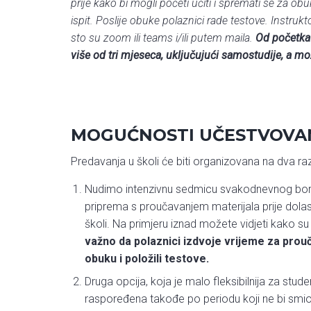
prije kako bi mogli početi učiti i spremati se za o
ispit. Poslije obuke polaznici rade testove. Instruk
sto su zoom ili teams i/ili putem maila.
Od početka 
više od tri mjeseca, uključujući samostudije, a mo
MOGUĆNOSTI UČESTVOVAN
Predavanja u školi će biti organizovana na dva razl
Nudimo intenzivnu sedmicu svakodnevnog borav
priprema s proučavanjem materijala prije dolas
školi. Na primjeru iznad možete vidjeti kako 
važno da polaznici izdvoje vrijeme za prouč
obuku i položili testove.
Druga opcija, koja je malo fleksibilnija za stud
raspoređena takođe po periodu koji ne bi smio b