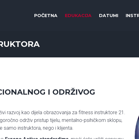
POČETNA
EDUKACIJA
DATUMI
INST
TRUKTORA
CIONALNOG I ODRŽIVOG
vi razvoj kao dijela obrazovanja za fitness instruktore 21.
oročno održiv pristup tijelu, mentalno-psihičkom sklopu,
e samo instruktora, nego i klijenta.