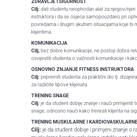
ZDRAVLJE I SIGURNOST
Cilj:
dati studentu neophodan alat za njegov/njen
instruktora i da se osjeća samopouzdano pri op
povredama i drugim akutnim situacijama koje bi mo
klijentima.
KOMUNIKACIJA
Cilj;
bez dobre komunikacije, ne postoji dobra relaci
osvijestiti studenta o važnosti komunikacije i kako
OSNOVNO ZNJANJE FITNESS INSTRUKTORA
Cilj:
pripremiti studenta za praktični dio tj. dizajni
za različite tipove klijenata.
TRENING SNAGE
Cilj:
je da student dobije znanje i nauči primijeniti
snage, odnosno nauči kako trenirati klijenta na si
TRENING MUSKULARNE I KARDIOVASKULARNE
Cilj:
je da student dobije i primjeni znanje o r