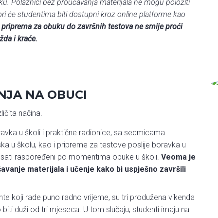
buku. Polaznici bez proučavanja materijala ne mogu položiti
tori će studentima biti dostupni kroz online platforme kao
priprema za obuku do završnih testova ne smije proći
žda i kraće.
JA NA OBUCI
ičita načina.
ka u školi i praktične radionice, sa sedmicama
ka u školu, kao i pripreme za testove poslije boravka u
su sati raspoređeni po momentima obuke u školi.
Veoma je
avanje materijala i učenje kako bi uspješno završili
ente koji rade puno radno vrijeme, su tri produžena vikenda
iti duži od tri mjeseca. U tom slučaju, studenti imaju na