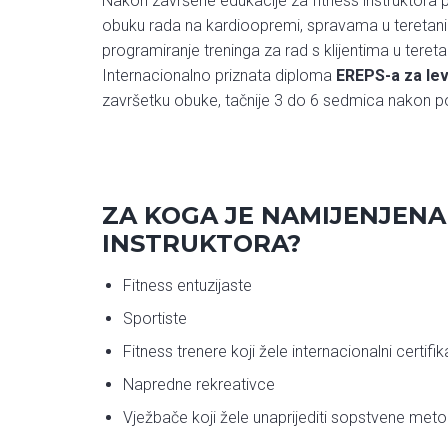
Nakon završene edukacije za fitness instruktora
obuku rada na kardioopremi, spravama u teretani 
programiranje treninga za rad s klijentima u ter
Internacionalno priznata diploma
EREPS-a za lev
završetku obuke, tačnije 3 do 6 sedmica nakon polo
ZA KOGA JE NAMIJENJENA
INSTRUKTORA?
Fitness entuzijaste
Sportiste
Fitness trenere koji žele internacionalni certif
Napredne rekreativce
Vježbače koji žele unaprijediti sopstvene meto