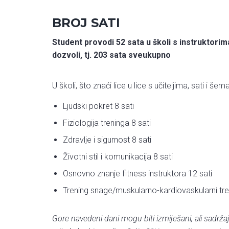
BROJ SATI
Student provodi 52 sata u školi s instruktorim
dozvoli, tj. 203 sata sveukupno
U školi, što znaći lice u lice s učiteljima, sati i še
Ljudski pokret 8 sati
Fiziologija treninga 8 sati
Zdravlje i sigurnost 8 sati
Životni stil i komunikacija 8 sati
Osnovno znanje fitness instruktora 12 sati
Trening snage/muskularno-kardiovaskularni tre
Gore navedeni dani mogu biti izmiješani, ali sadržaj