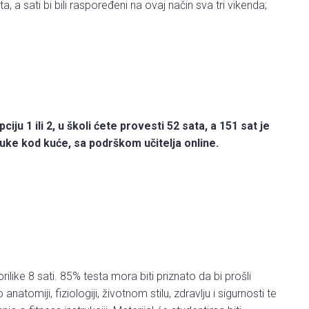
 a sati bi bili raspoređeni na ovaj način sva tri vikenda;
iju 1 ili 2, u školi ćete provesti 52 sata, a 151 sat je
uke kod kuće, sa podrškom učitelja online.
prilike 8 sati. 85% testa mora biti priznato da bi prošli
natomiji, fiziologiji, životnom stilu, zdravlju i sigurnosti te