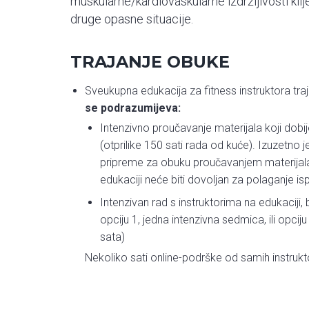
muskularne/kardiovaskularne izdržljivosti klije
druge opasne situacije.
TRAJANJE OBUKE
Sveukupna edukacija za fitness instruktora traj
se podrazumijeva:
Intenzivno proučavanje materijala koji dobi
(otprilike 150 sati rada od kuće). Izuzetno j
pripreme za obuku proučavanjem materijala 
edukaciji neće biti dovoljan za polaganje isp
Intenzivan rad s instruktorima na edukaciji, 
opciju 1, jedna intenzivna sedmica, ili opciju 
sata)
Nekoliko sati online-podrške od samih instru