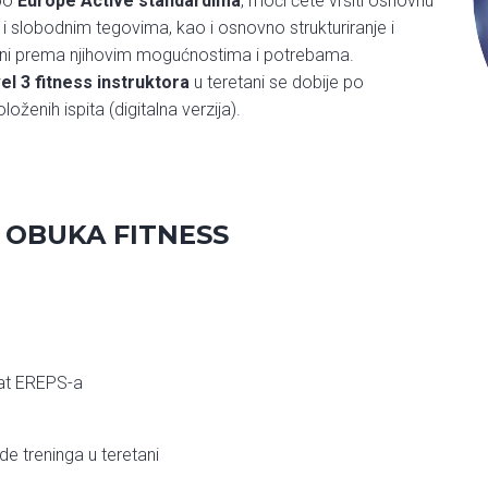
 po
Europe Active standardima
, moći ćete vršiti osnovnu
i slobodnim tegovima, kao i osnovno strukturiranje i
etani prema njihovim mogućnostima i potrebama.
el 3 fitness instruktora
u teretani se dobije po
ženih ispita (digitalna verzija).
 OBUKA FITNESS
ikat EREPS-a
de treninga u teretani