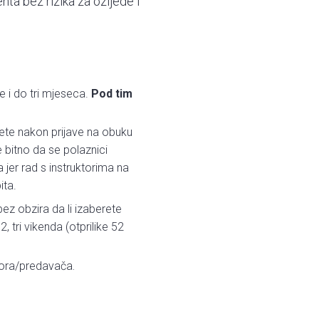
nta bez rizika za ozljede i
e i do tri mjeseca.
Pod tim
jete nakon prijave na obuku
e bitno da se polaznici
jer rad s instruktorima na
ita.
bez obzira da li izaberete
2, tri vikenda (otprilike 52
.
ktora/predavača