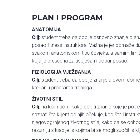
PLAN I PROGRAM
ANATOMIJA
Cilj:
student treba da dobije osnovno znanje o ana
posao fitness instruktora. Važna je jer pomaže diz
svakom anatomskom tipu čovjeka, a samim tim utj
koja je presudna za uspješan i dobar posao.
FIZIOLOGIJA VJEŽBANJA
Cilj:
student treba da dobije znanje u ovom domenu
kreiranju programa treninga.
ŽIVOTNI STIL
Cilj:
na koji način i kako dobiti znanje koje je potre
saznati šta klijent od njih očekuje, kao šta i instruk
njegovog/njenog životnog stila; kako da se ophod
razumiju situacije s kojima bi se mogli suočiti s kl