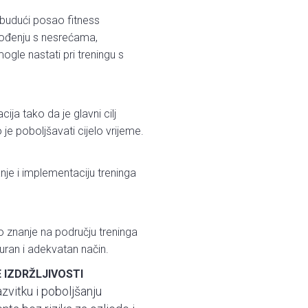
 budući posao fitness
hođenju s nesrećama,
gle nastati pri treningu s
ja tako da je glavni cilj
 je poboljšavati cijelo vrijeme.
ranje i implementaciju treninga
 to znanje na području treninga
guran i adekvatan način.
 IZDRŽLJIVOSTI
azvitku i poboljšanju