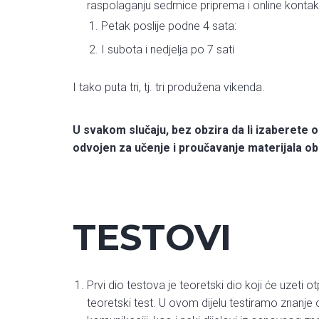
raspolaganju sedmice priprema i online kontakta,
Petak poslije podne 4 sata:
I subota i nedjelja po 7 sati
I tako puta tri, tj. tri produžena vikenda.
U svakom slučaju, bez obzira da li izaberete opc
odvojen za učenje i proučavanje materijala ob
TESTOVI
Prvi dio testova je teoretski dio koji će uzeti ot
teoretski test. U ovom dijelu testiramo znanje o a